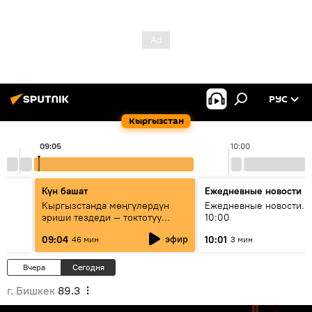
РУС
Кыргызстан
09:05
10:00
Күн башат
Ежедневные новости
Кыргызстанда мөңгүлөрдүн
Ежедневные новости. 
эриши тездеди — токтотуу
10:00
мүмкүн эмеспи?
эфир
09:04
10:01
46 мин
3 мин
Вчера
Сегодня
г. Бишкек
89.3