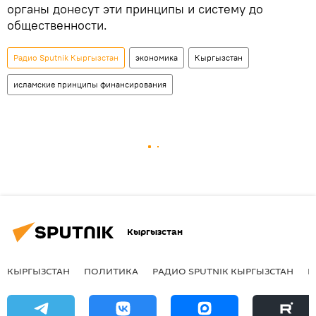
органы донесут эти принципы и систему до
общественности.
Радио Sputnik Кыргызстан
экономика
Кыргызстан
исламские принципы финансирования
Кыргызстан
КЫРГЫЗСТАН
ПОЛИТИКА
РАДИО SPUTNIK КЫРГЫЗСТАН
Р