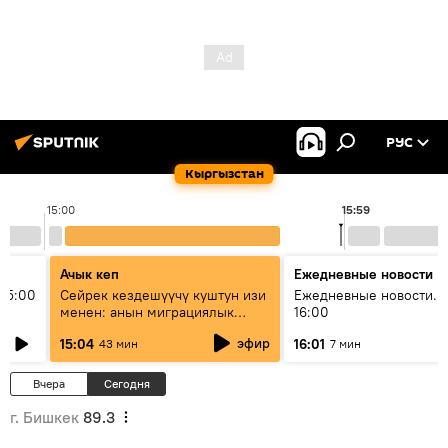
РУС
Кыргызстан
15:00
15:59
Ачык кеп
Ежедневные новости
15:00
Сейрек кездешүүчү куштун изи
Ежедневные новости. 
менен: анын миграциялык
16:00
жолу эмнеден кабар берет?
эфир
15:04
16:01
43 мин
7 мин
Вчера
Сегодня
г. Бишкек
89.3