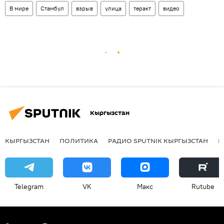
В мире
Стамбул
взрыв
улица
теракт
видео
Кыргызстан
КЫРГЫЗСТАН
ПОЛИТИКА
РАДИО SPUTNIK КЫРГЫЗСТАН
Р
Telegram
VK
Макс
Rutube