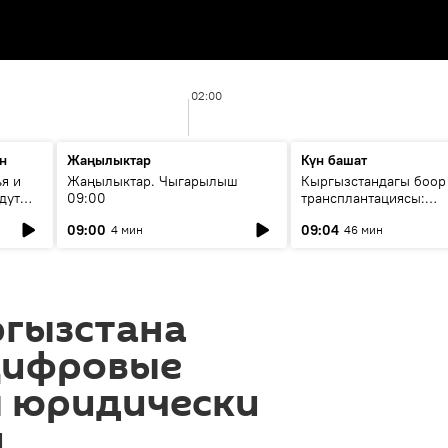
02:00
н
Жаңылыктар
Күн башат
я и
Жаңылыктар. Чыгарылыш
Кыргызстандагы боор
дут
09:00
трансплантациясы:
жетишкендиктер жана
09:00
09:04
4 мин
46 мин
келечеги
ргызстана
цифровые
 юридически
и