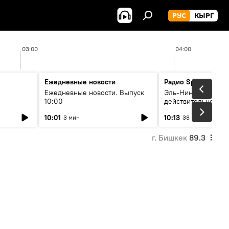
РУС
КЫРГ
03:00
04:00
Ежедневные новости
Радио Sputnik Кыр
Ежедневные новости. Выпуск
Эль-Ниньо, жара и 
10:00
действительно вли
 өнүгүү
погоду в Кыргызст
10:01
10:13
3 мин
38 мин
г. Бишкек
89.3