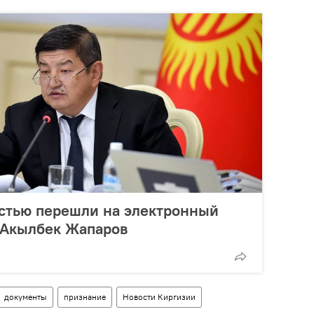
остью перешли на электронный
 Акылбек Жапаров
документы
признание
Новости Киргизии