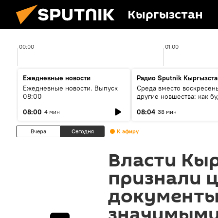
Кыргызстан
00:00
01:00
Ежедневные новости
Радио Sputnik Кыргызста
Ежедневные новости. Выпуск
Среда вместо воскресень
08:00
другие новшества: как бу
проходить выборы в КР?
08:00
08:04
4 мин
38 мин
Вчера
Сегодня
К эфиру
Власти Кы
признали 
документы
значимым