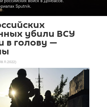
и российских войск в Донбассе.
риалах Sputnik.
оссийских
нных убили ВСУ
 в голову —
ны
18.11.2022
)