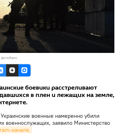
в фотобанк
раинские боевики расстреливают
давшихся в плен и лежащих на земле,
нтернете.
.
Украинские военные намеренно убили
их военнослужащих, заявило Министерство
gram-канале.