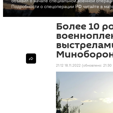
объявил о начале специальной военной операци
Подробности о спецоперации РФ читайте в мате
Более 10 р
военнопле
выстрелами
Миноборо
21:12 18.11.2022
(обновлено:
21:30 