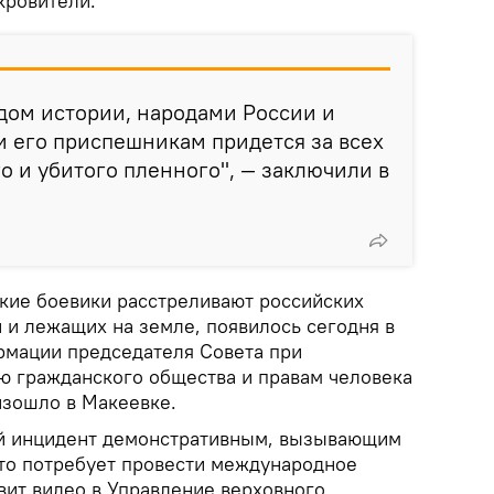
кровители.
удом истории, народами России и
 его приспешникам придется за всех
о и убитого пленного", — заключили в
ские боевики расстреливают российских
 и лежащих на земле, появилось сегодня в
рмации председателя Совета при
ю гражданского общества и правам человека
изошло в Макеевке.
ый инцидент демонстративным, вызывающим
что потребует провести международное
вит видео в Управление верховного