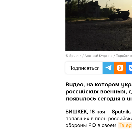
©
Sputnik
/ Алексей Куденко
/
Перейти 
Подписаться
Видео, на котором ук
российских военных, с
появилось сегодня в и
БИШКЕК, 18 ноя — Sputnik
попавших в плен российск
обороны РФ в своем
Tele