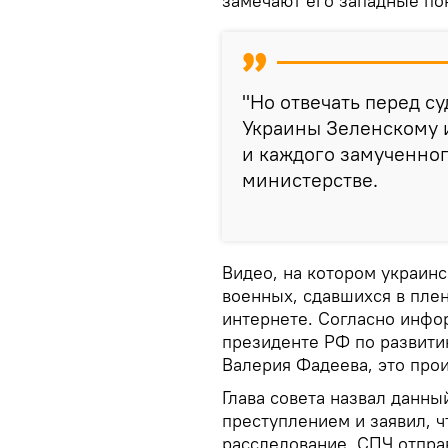
замечают его западные по
"Но отвечать перед с
Украины Зеленскому и
и каждого замученног
министерстве.
Видео, на котором украин
военных, сдавшихся в плен
интернете. Согласно инфо
президенте РФ по развити
Валерия Фадеева, это про
Глава совета назвал данн
преступлением и заявил, 
расследование. СПЧ отпра