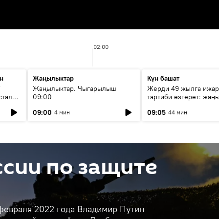
02:00
н
Жаңылыктар
Күн башат
F
Жаңылыктар. Чыгарылыш
Жерди 49 жылга ижар
стала
09:00
тартиби өзгөрөт: жаңы
эмнени көздөйт?
09:00
09:05
4 мин
44 мин
сии по защите
 февраля 2022 года Владимир Путин