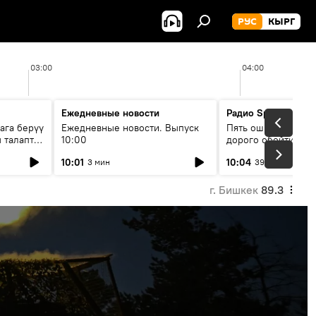
РУС
КЫРГ
03:00
04:00
Ежедневные новости
Радио Sputnik Кыр
ага берүү
Ежедневные новости. Выпуск
Пять ошибок котор
 талаптар
10:00
дорого обойтись п
жилья
10:01
10:04
3 мин
39 мин
г. Бишкек
89.3