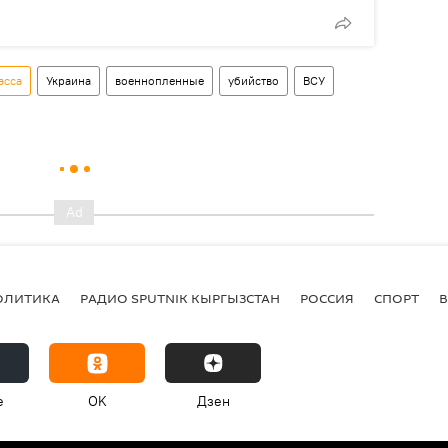
асса
Украина
военнопленные
убийство
ВСУ
ОЛИТИКА
РАДИО SPUTNIK КЫРГЫЗСТАН
РОССИЯ
СПОРТ
e
OK
Дзен