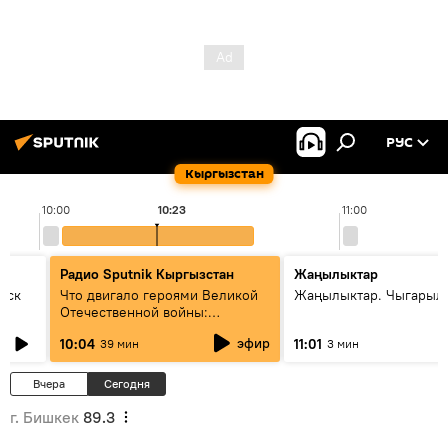
РУС
Кыргызстан
10:00
10:23
11:00
Радио Sputnik Кыргызстан
Жаңылыктар
уск
Что двигало героями Великой
Жаңылыктар. Чыгарылы
Отечественной войны:
вспоминая Чолпонбая
эфир
10:04
11:01
39 мин
3 мин
Тулебердиева
Вчера
Сегодня
г. Бишкек
89.3