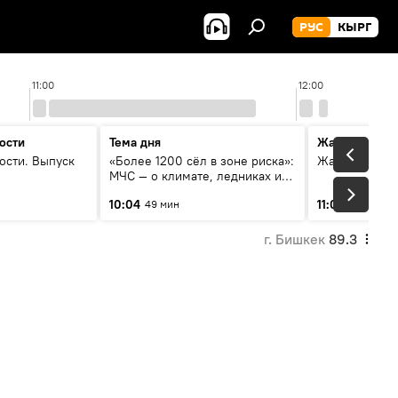
РУС
КЫРГ
11:00
12:00
ости
Тема дня
Жаңылыктар
ости. Выпуск
«Более 1200 сёл в зоне риска»:
Жаңылыктар.
МЧС — о климате, ледниках и
системе оповещения
10:04
11:01
49 мин
3 мин
населения
г. Бишкек
89.3