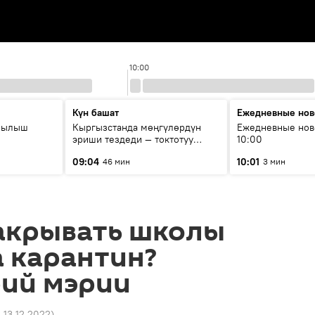
10:00
Күн башат
Ежедневные нов
рылыш
Кыргызстанда мөңгүлөрдүн
Ежедневные нов
эриши тездеди — токтотуу
10:00
мүмкүн эмеспи?
09:04
10:01
46 мин
3 мин
закрывать школы
 карантин?
ий мэрии
2 13.12.2022
)