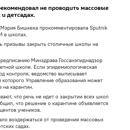
рекомендовал не проводить массовые
 и детсадах.
.
Мэрия Бишкека прокомментировала Sputnik
И в школах.
сь призывы закрыть столичные школы на
 предписанию Минздрава Госсанэпиднадзор
ретной школе. Если эпидемиологическая
под контроля, ведомство выписывает
и которого Управление образования может
 на карантин.
вают, что речь не идет о закрытии всех школ
общил, что решение о карантине объявляется
оцентов учеников.
ло воздержаться от проведения массовых
тских садах.