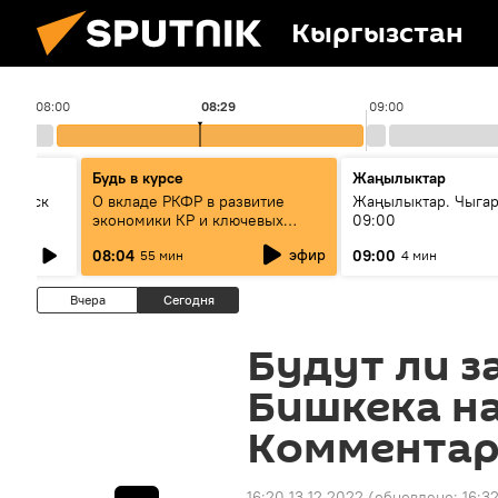
Кыргызстан
08:00
08:29
09:00
Будь в курсе
Жаңылыктар
Выпуск
О вкладе РКФР в развитие
Жаңылыктар. Чыга
экономики КР и ключевых
09:00
секторах до 2030 года
эфир
08:04
09:00
55 мин
4 мин
Вчера
Сегодня
Будут ли 
Бишкека на
Комментар
16:20 13.12.2022
(обновлено:
16:3