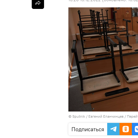
©
Sputnik
/ Евгений Епанчинцев
/
Перей
Подписаться