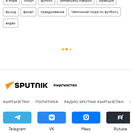
В мире
спорт
футбол
Эммануэль Макрон
Франция
выход
финал
празднование
Чемпионат мира по футболу
видео
Кыргызстан
КЫРГЫЗСТАН
ПОЛИТИКА
РАДИО SPUTNIK КЫРГЫЗСТАН
Р
Telegram
VK
Макс
Rutube