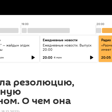
19:00
20:00
р
Ежедневные новости
Радио
а" — жайдын элдик
Ежедневные новости. Выпуск
«Разме
сы
20:00
имеет
экспер
20:00
20:05
мин
4 мин
Росси
образ
ла резолюцию,
нную
ом. О чем она
4 15.12.2022
)