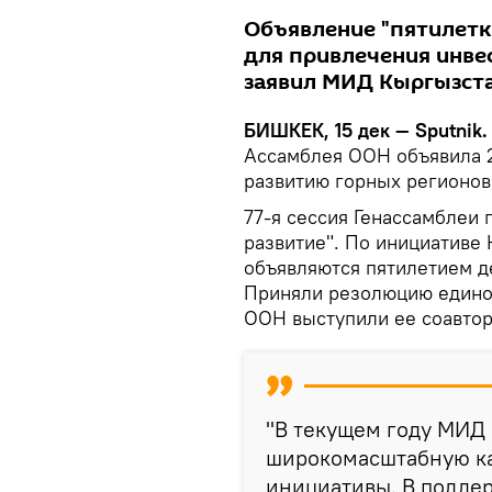
Объявление "пятилетк
для привлечения инве
заявил МИД Кыргызста
БИШКЕК, 15 дек — Sputnik
Ассамблея ООН объявила 2
развитию горных регионов
77-я сессия Генассамблеи
развитие". По инициативе
объявляются пятилетием д
Приняли резолюцию единог
ООН выступили ее соавтор
"В текущем году МИД
широкомасштабную ка
инициативы. В подде