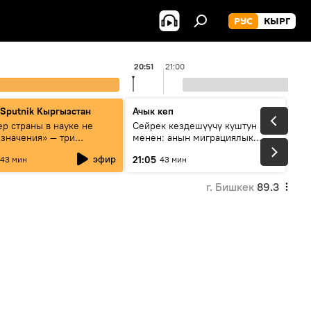
РУС
КЫРГ
20:51
21:00
 Sputnik Кыргызстан
Ачык кеп
р страны в науке не
Сейрек кездешүүчү куштун изи
 значения» — три
менен: анын миграциялык
та о сотрудничестве
жолу эмнеден кабар берет?
эфир
21:05
43 мин
43 мин
и и Кыргызстана в
овании и исследованиях
г. Бишкек
89.3