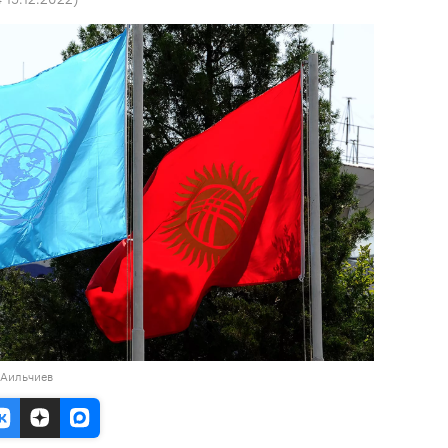
 Аильчиев