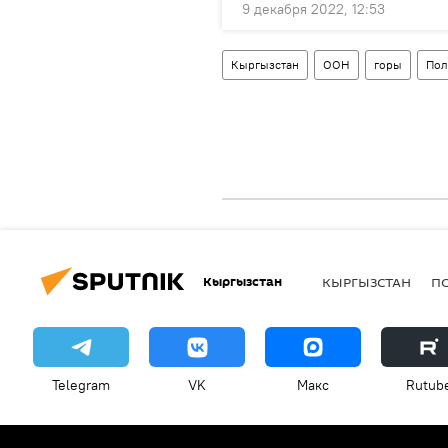
9 декабря 2022, 12:53
Кыргызстан
ООН
горы
Пол
Кыргызстан
КЫРГЫЗСТАН
П
Telegram
VK
Макс
Rutub