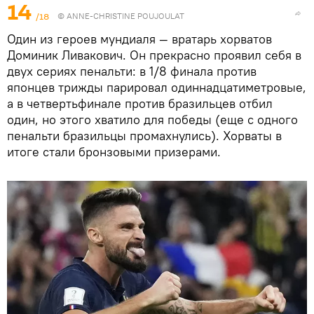
14
/18
© ANNE-CHRISTINE POUJOULAT
Один из героев мундиаля — вратарь хорватов
Доминик Ливакович. Он прекрасно проявил себя в
двух сериях пенальти: в 1/8 финала против
японцев трижды парировал одиннадцатиметровые,
а в четвертьфинале против бразильцев отбил
один, но этого хватило для победы (еще с одного
пенальти бразильцы промахнулись). Хорваты в
итоге стали бронзовыми призерами.