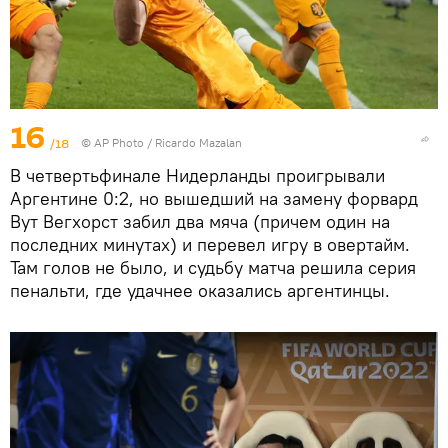
16
/18
©
AP Photo
/ Ricardo Mazalan
В четвертьфинале Нидерланды проигрывали
Аргентине 0:2, но вышедший на замену форвард
Вут Вегхорст забил два мяча (причем один на
последних минутах) и перевел игру в овертайм.
Там голов не было, и судьбу матча решила серия
пенальти, где удачнее оказались аргентинцы.