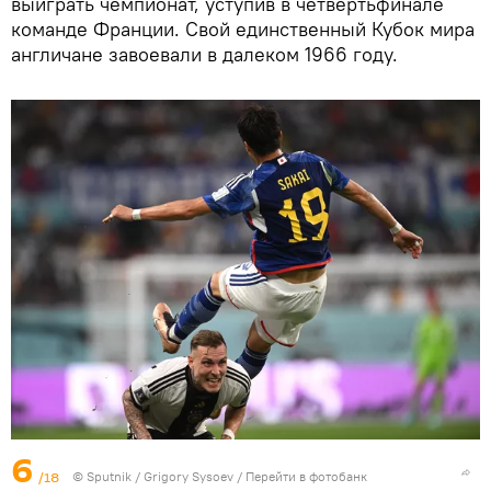
выиграть чемпионат, уступив в четвертьфинале
команде Франции. Свой единственный Кубок мира
англичане завоевали в далеком 1966 году.
6
/18
©
Sputnik
/ Grigory Sysoev
/
Перейти в фотобанк