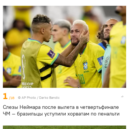
1
/18
©
AP Photo
/ Darko Bandic
Слезы Неймара после вылета в четвертьфинале
ЧМ — бразильцы уступили хорватам по пенальти