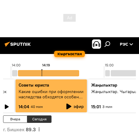
РУС
Кыргызстан
14:00
14:19
15:00
Советы юриста
Жаңылыктар
уск
Какие ошибки при оформлении
Жаңылыктар. Чыгарыл
наследства обходятся особенно
дорого - советы юриста
эфир
14:04
15:01
40 мин
3 мин
Вчера
Сегодня
г. Бишкек
89.3