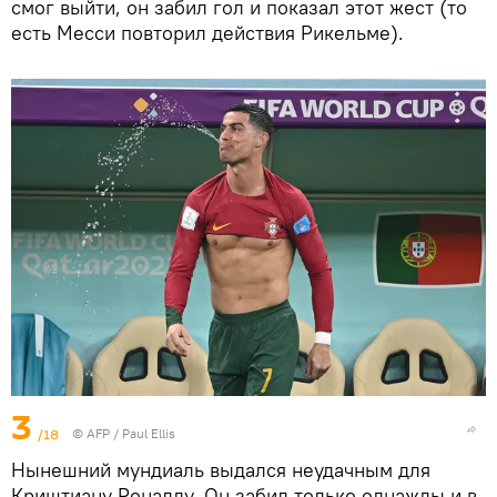
смог выйти, он забил гол и показал этот жест (то
есть Месси повторил действия Рикельме).
3
/18
©
AFP
/ Paul Ellis
Нынешний мундиаль выдался неудачным для
Криштиану Роналду. Он забил только однажды и в