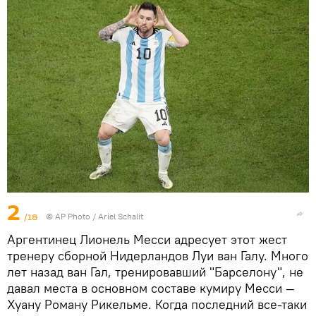
2
/18
©
AP Photo
/ Ariel Schalit
Аргентинец Лионель Месси адресует этот жест
тренеру сборной Нидерландов Луи ван Галу. Много
лет назад ван Гал, тренировавший "Барселону", не
давал места в основном составе кумиру Месси —
Хуану Роману Рикельме. Когда последний все-таки