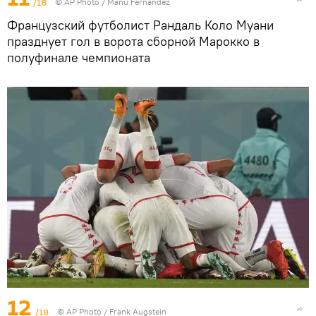
/18
©
AP Photo
/ Manu Fernandez
Французский футболист Рандаль Коло Муани
празднует гол в ворота сборной Марокко в
полуфинале чемпионата
12
/18
©
AP Photo
/ Frank Augstein