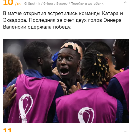
10
/18
©
Sputnik
/ Grigory Sysoev
/
Перейти в фотобанк
В матче открытия встретились команды Катара и
Эквадора. Последняя за счет двух голов Эннера
Валенсии одержала победу.
11