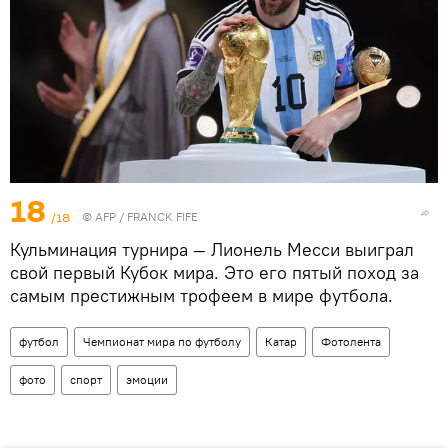
18
/18
©
AFP
/ FRANCK FIFE
Кульминация турнира — Лионель Месси выиграл
свой первый Кубок мира. Это его пятый поход за
самым престижным трофеем в мире футбола.
футбол
Чемпионат мира по футболу
Катар
Фотолента
фото
спорт
эмоции