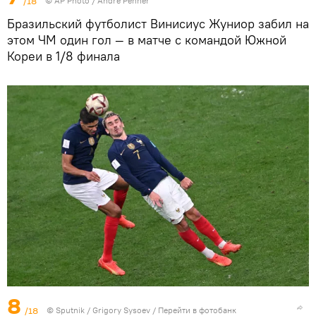
/18
©
AP Photo
/ Andre Penner
Бразильский футболист Винисиус Жуниор забил на
этом ЧМ один гол — в матче с командой Южной
Кореи в 1/8 финала
8
/18
©
Sputnik
/ Grigory Sysoev
/
Перейти в фотобанк