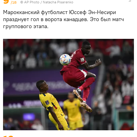
9
/18
©
AP Photo
/ Natacha Pisarenko
Марокканский футболист Юссеф Эн-Несири
празднует гол в ворота канадцев. Это был матч
группового этапа.