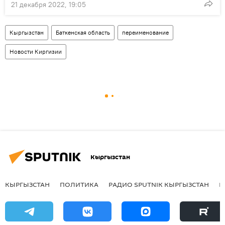
21 декабря 2022, 19:05
Кыргызстан
Баткенская область
переименование
Новости Киргизии
Кыргызстан
КЫРГЫЗСТАН
ПОЛИТИКА
РАДИО SPUTNIK КЫРГЫЗСТАН
Р