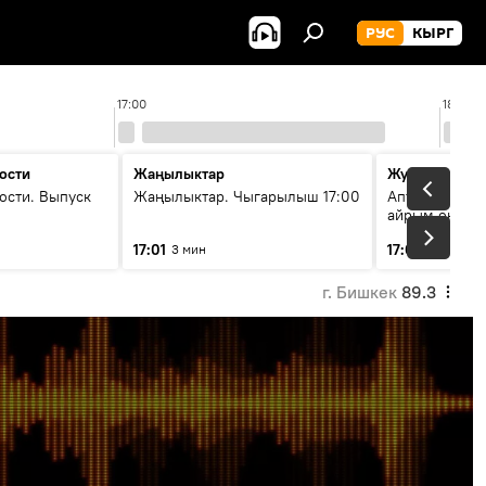
РУС
КЫРГ
17:00
18:00
ости
Жаңылыктар
Жума жыйын
ости. Выпуск
Жаңылыктар. Чыгарылыш 17:00
Апта ичинде 
айрым окуяла
17:01
17:05
3 мин
45 мин
г. Бишкек
89.3