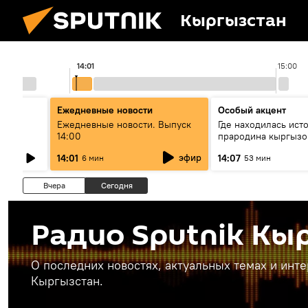
Кыргызстан
14:01
15:00
Ежедневные новости
Особый акцент
Ежедневные новости. Выпуск
Где находилась ист
14:00
прародина кыргызо
өнүгүү
эфир
14:01
14:07
6 мин
53 мин
Вчера
Сегодня
Радио Sputnik Кы
О последних новостях, актуальных темах и инт
Кыргызстан.