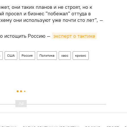
ет, они таких планов и не строят, но к
ай просел и бизнес "побежал" оттуда в
хему они используют уже почти сто лет", —
но истощить Россию —
эксперт о тактике 
а
США
Россия
Политика
хаос
кризис