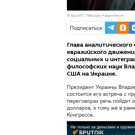
©
Sputnik / Табылды Кадырбеков
Подписаться
Глава аналитического
евразийского движени
социальных и интегра
философских наук Вла
США на Украине.
Президент Украины Владим
состоится его встреча с 
переговорах речь пойдет 
долларов, к тому же в рам
Конгрессе.