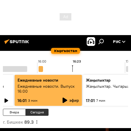
РУС
Кыргызстан
16:00
16:23
17:
Ежедневные новости
Жаңылыктар
ан
Ежедневные новости. Выпуск
Жаңылыктар. Чыгарыл
16:00
эфир
16:01
17:01
3 мин
7 мин
Вчера
Сегодня
г. Бишкек
89.3