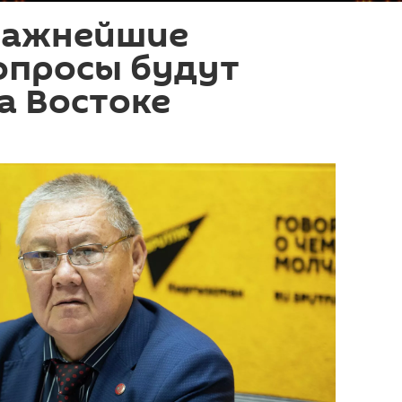
важнейшие
опросы будут
а Востоке