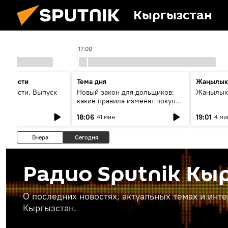
Кыргызстан
17:00
 новости
Тема дня
Жаңылык
новости. Выпуск
Новый закон для дольщиков:
Жаңылыкт
какие правила изменят покупку
квартир
18:06
19:01
41 мин
4 ми
Вчера
Сегодня
Радио Sputnik Кы
О последних новостях, актуальных темах и инт
Кыргызстан.