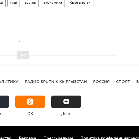
ка
мир
восток
экономика
Кыргызстан
ОЛИТИКА
РАДИО SPUTNIK КЫРГЫЗСТАН
РОССИЯ
СПОРТ
e
OK
Дзен
чество
Реклама
Пресс-релизы
Политика конфиденциально