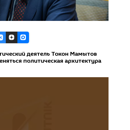
тический деятель Токон Мамытов
меняться политическая архитектура