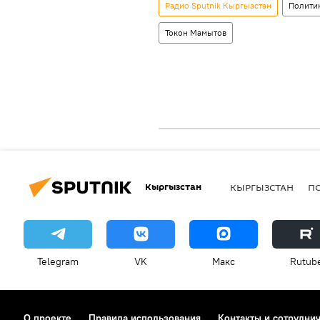
Радио Sputnik Кыргызстан
Полити
Токон Мамытов
Кыргызстан
КЫРГЫЗСТАН
П
Telegram
VK
Макс
Rutub
О проекте
Правила использования
Контакты и сотрудни