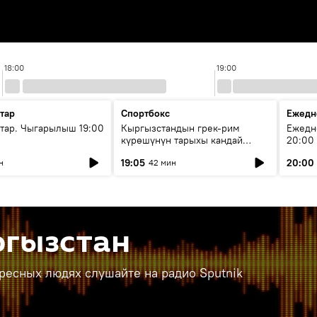
18:00
19:00
тар
Спортбокс
Ежедн
ар. Чыгарылыш 19:00
Кыргызстандын грек-рим
Ежедн
күрөшүнүн тарыхы кандай
20:00
башталган?
19:05
20:00
н
42 мин
ргызстан
ересных людях слушайте на радио Sputnik