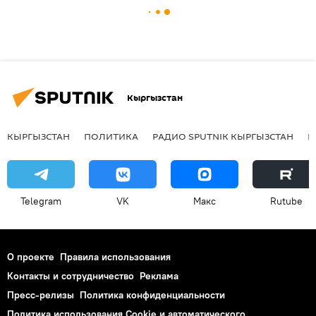
Кыргызстан
КЫРГЫЗСТАН
ПОЛИТИКА
РАДИО SPUTNIK КЫРГЫЗСТАН
Р
Telegram
VK
Макс
Rutube
О проекте
Правила использования
Контакты и сотрудничество
Реклама
Пресс-релизы
Политика конфиденциальности
Политика использования Cookie и автоматического