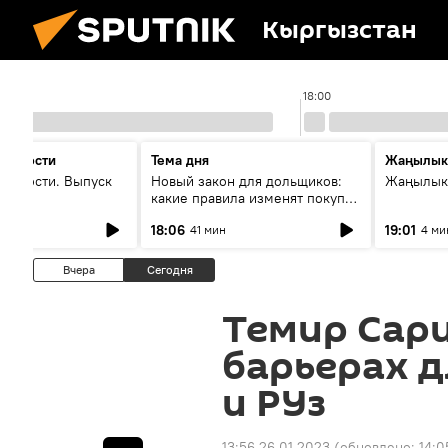
Кыргызстан
17:00
18:00
 новости
Тема дня
Жаңылык
новости. Выпуск
Новый закон для дольщиков:
Жаңылыкт
какие правила изменят покупку
квартир
18:06
19:01
41 мин
4 ми
Вчера
Сегодня
Темир Сари
барьерах д
и РУз
13:56 26.01.2023
(обновлено:
14:0