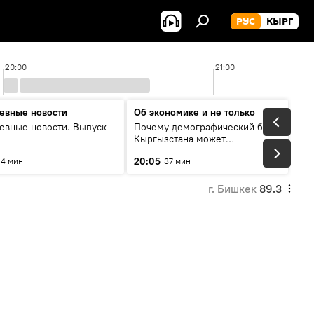
РУС
КЫРГ
20:00
21:00
евные новости
Об экономике и не только
евные новости. Выпуск
Почему демографический бум
Кыргызстана может
превратиться в проблему и как
20:05
4 мин
37 мин
этого избежать
г. Бишкек
89.3