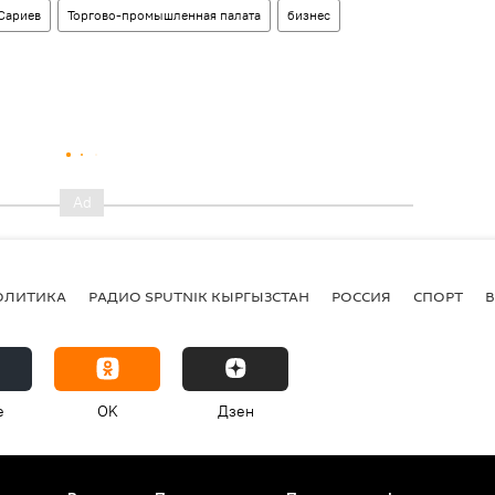
Сариев
Торгово-промышленная палата
бизнес
ОЛИТИКА
РАДИО SPUTNIK КЫРГЫЗСТАН
РОССИЯ
СПОРТ
e
OK
Дзен