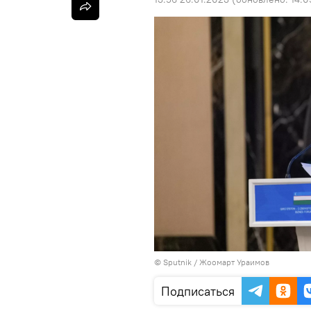
©
Sputnik / Жоомарт Ураимов
Подписаться