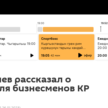
19:00
19:52
тар
Спортбокс
Ежедн
ар. Чыгарылыш 19:00
Кыргызстандын грек-рим
Ежедн
күрөшүнүн тарыхы кандай
20:00
башталган?
эфир
19:05
20:00
н
42 мин
ев рассказал о
ля бизнесменов КР
5 26.01.2023
)