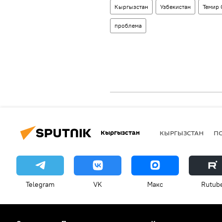
Кыргызстан
Узбекистан
Темир 
проблема
Кыргызстан
КЫРГЫЗСТАН
П
Telegram
VK
Макс
Rutub