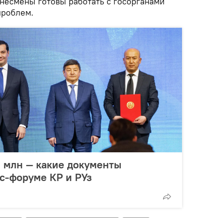
знесмены готовы работать с госорганами
проблем.
 млн — какие документы
с-форуме КР и РУз