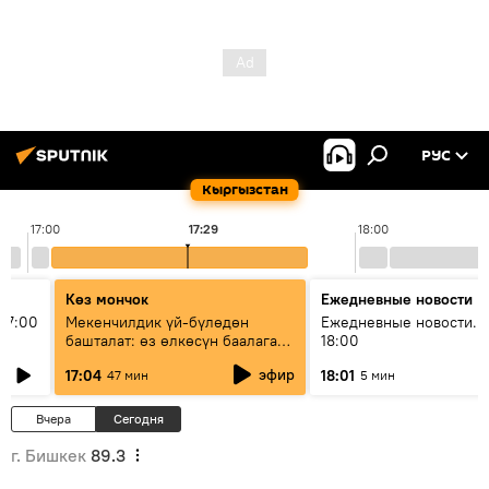
РУС
Кыргызстан
17:00
17:29
18:00
Көз мончок
Ежедневные новости
17:00
Мекенчилдик үй-бүлөдөн
Ежедневные новости. 
башталат: өз өлкөсүн баалаган
18:00
муунду кантип тарбиялоо
эфир
17:04
18:01
47 мин
5 мин
керек?
Вчера
Сегодня
г. Бишкек
89.3