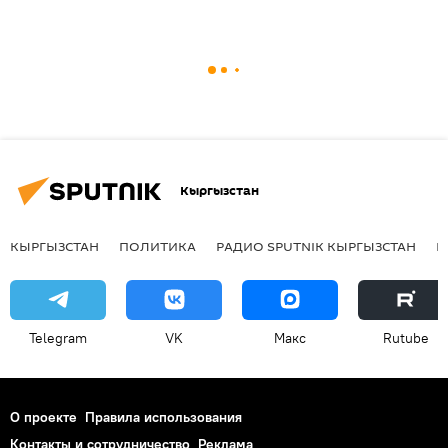
Кыргызстан
КЫРГЫЗСТАН
ПОЛИТИКА
РАДИО SPUTNIK КЫРГЫЗСТАН
Р
Telegram
VK
Макс
Rutube
О проекте
Правила использования
Контакты и сотрудничество
Реклама