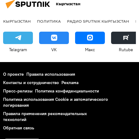
Кыргызстан
КЫРГЫЗСТАН
ПОЛИТИКА
РАДИО SPUTNIK КЫРГЫЗСТАН
Р
Telegram
VK
Макс
Rutube
О проекте
Правила использования
Контакты и сотрудничество
Реклама
Пресс-релизы
Политика конфиденциальности
Политика использования Cookie и автоматического
логирования
Правила применения рекомендательных
технологий
Обратная связь