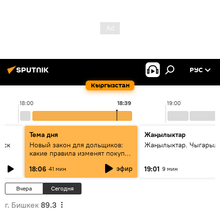
РУС
Кыргызстан
18:00
18:39
19:00
Тема дня
Жаңылыктар
уск
Новый закон для дольщиков:
Жаңылыктар. Чыгарыл
какие правила изменят покупку
квартир
эфир
18:06
19:01
41 мин
9 мин
Вчера
Сегодня
г. Бишкек
89.3