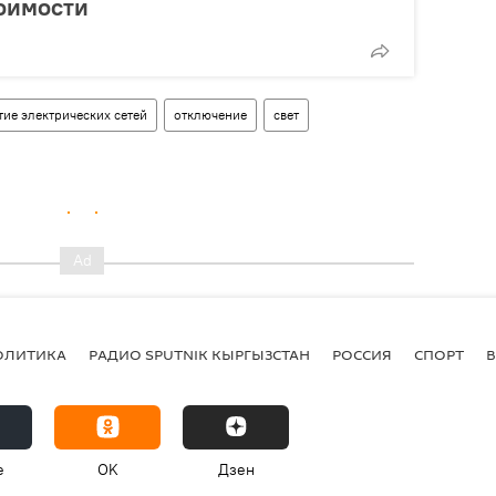
оимости
ие электрических сетей
отключение
свет
ОЛИТИКА
РАДИО SPUTNIK КЫРГЫЗСТАН
РОССИЯ
СПОРТ
e
OK
Дзен