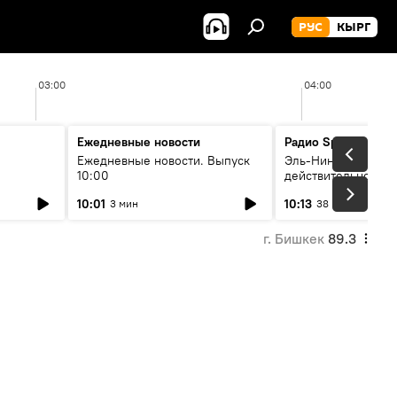
РУС
КЫРГ
03:00
04:00
Ежедневные новости
Радио Sputnik Кыр
Ежедневные новости. Выпуск
Эль-Ниньо, жара и 
10:00
действительно вли
 өнүгүү
погоду в Кыргызст
10:01
10:13
3 мин
38 мин
г. Бишкек
89.3