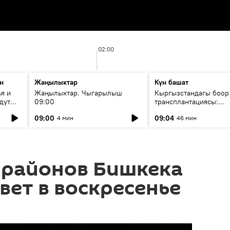
02:00
н
Жаңылыктар
Күн башат
я и
Жаңылыктар. Чыгарылыш
Кыргызстандагы боор
дут
09:00
трансплантациясы:
жетишкендиктер жана
09:00
09:04
4 мин
46 мин
келечеги
 районов Бишкека
вет в воскресенье