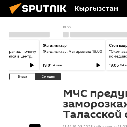
Кыргызстан
18:00
Жаңылыктар
Стоп кад
без границ: почему
Жаңылыктар. Чыгарылыш 19:00
"Окен ав
оказался в центре
комедия
знеса
19:01
19:05
4 мин
34 
Вчера
Сегодня
МЧС преду
заморозках
Таласской 
13:14 19.03.2023
(обновлено:
13:2