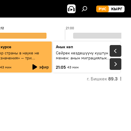
РУС
КЫРГ
:12
21:00
 курсе
Ачык кеп
р страны в науке не
Сейрек кездешүүчү куштун изи
 значения» — три
менен: анын миграциялык
та о сотрудничестве
жолу эмнеден кабар берет?
эфир
21:05
43 мин
43 мин
и и Кыргызстана в
овании и исследованиях
г. Бишкек
89.3