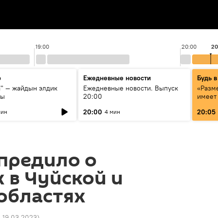
19:00
20:00
20
р
Ежедневные новости
Будь в
а" — жайдын элдик
Ежедневные новости. Выпуск
«Разме
сы
20:00
имеет
экспер
20:00
20:05
мин
4 мин
Росси
образ
предило о
 в Чуйской и
областях
3 19.03.2023
)