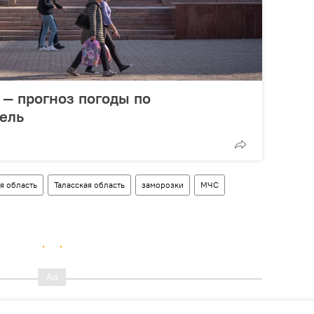
 — прогноз погоды по
ель
я область
Таласская область
заморозки
МЧС