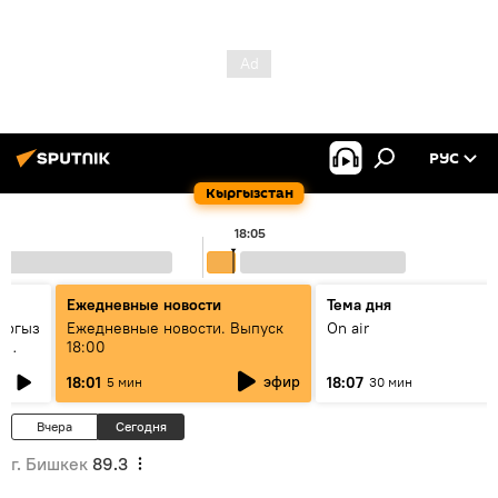
РУС
Кыргызстан
18:05
Ежедневные новости
Тема дня
ыргыз
Ежедневные новости. Выпуск
On air
н
18:00
эфир
18:01
18:07
5 мин
30 мин
Вчера
Сегодня
г. Бишкек
89.3