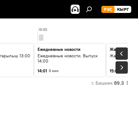
РУС
КЫРГ
13:00
14:0
Ежедневные новости
Жаңылыктар
гарылыш 13:00
Ежедневные новости. Выпуск
Жаңылыктар.
14:00
14:01
15:01
3 мин
3 мин
г. Бишкек
89.3