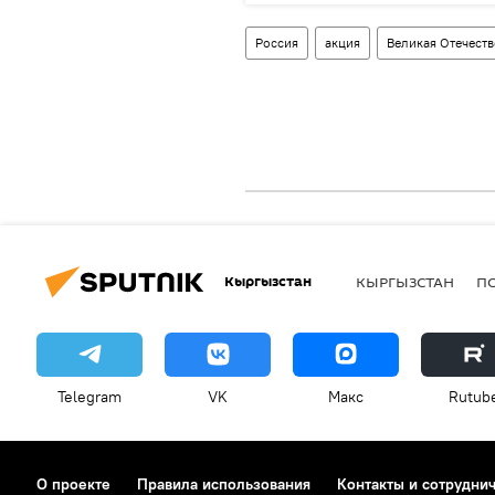
Россия
акция
Великая Отечеств
Кыргызстан
КЫРГЫЗСТАН
П
Telegram
VK
Макс
Rutub
О проекте
Правила использования
Контакты и сотрудни