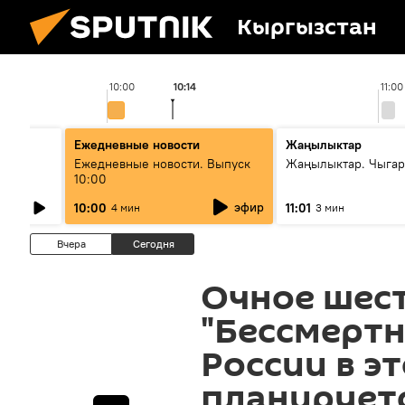
Кыргызстан
10:00
10:14
11:00
Ежедневные новости
Жаңылыктар
лыш
Ежедневные новости. Выпуск
Жаңылыктар. Чыгар
10:00
эфир
10:00
11:01
4 мин
3 мин
Вчера
Сегодня
Очное шес
"Бессмертн
России в э
планирует