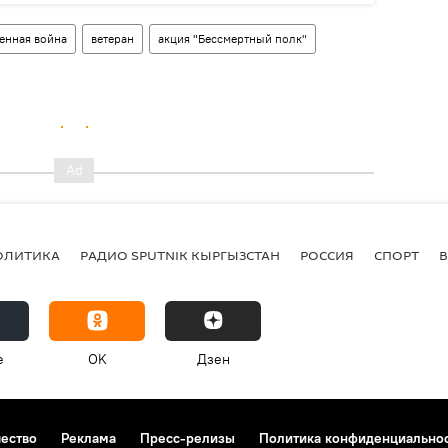
енная война
ветеран
акция "Бессмертный полк"
ОЛИТИКА
РАДИО SPUTNIK КЫРГЫЗСТАН
РОССИЯ
СПОРТ
e
OK
Дзен
чество
Реклама
Пресс-релизы
Политика конфиденциально