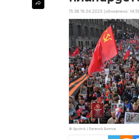
15:38 18.04.2023
(обновлено:
14:5
©
Sputnik
/ Евгений Биятов