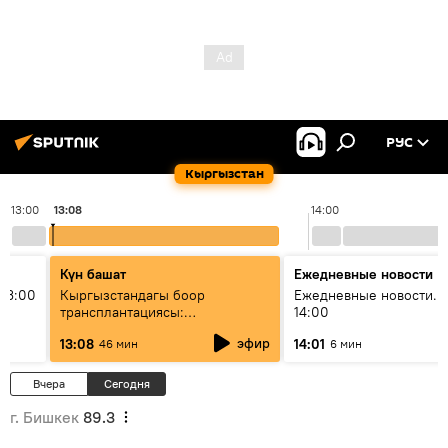
РУС
Кыргызстан
13:00
13:08
14:00
Күн башат
Ежедневные новости
13:00
Кыргызстандагы боор
Ежедневные новости. 
трансплантациясы:
14:00
жетишкендиктер жана өнүгүү
эфир
13:08
14:01
46 мин
6 мин
келечеги
Вчера
Сегодня
г. Бишкек
89.3