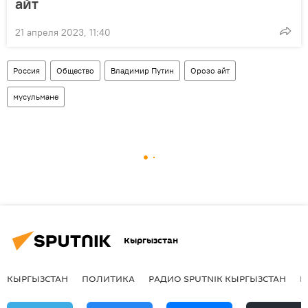
айт
21 апреля 2023, 11:40
Россия
Общество
Владимир Путин
Орозо айт
мусульмане
Кыргызстан
КЫРГЫЗСТАН
ПОЛИТИКА
РАДИО SPUTNIK КЫРГЫЗСТАН
Р