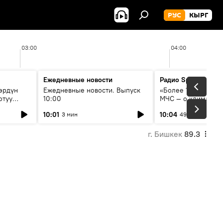
РУС
КЫРГ
03:00
04:00
Ежедневные новости
Радио Sputnik Кыр
өрдүн
Ежедневные новости. Выпуск
«Более 1200 сёл в 
отуу
10:00
МЧС — о климате, 
системе оповещен
10:01
10:04
3 мин
49 мин
населения
г. Бишкек
89.3