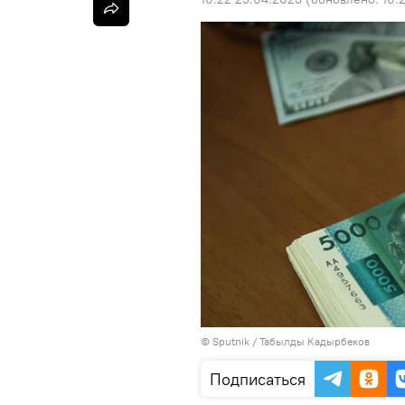
©
Sputnik / Табылды Кадырбеков
Подписаться