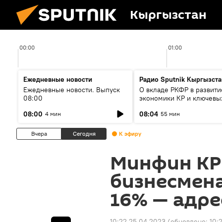
Кыргызстан
00:00
01:00
Ежедневные новости
Радио Sputnik Кыргызста
Ежедневные новости. Выпуск
О вкладе РКФР в развити
08:00
экономики КР и ключевы
секторах до 2030 года
08:00
08:04
4 мин
55 мин
Вчера
Сегодня
К эфиру
Минфин КР
бизнесмен
16% — адре
10:22 25.04.2023
(обновлено:
10: