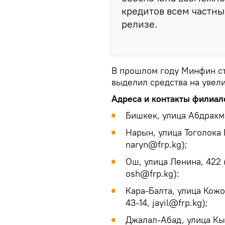
кредитов всем частны
релизе.
В прошлом году Минфин с
выделил средства на увели
Адреса и контакты филиал
Бишкек, улица Абдрахма
Нарын, улица Тоголока 
naryn@frp.kg);
Ош, улица Ленина, 422 
osh@frp.kg):
Кара-Балта, улица Кожо
43-14, jayil@frp.kg);
Джалал-Абад, улица Кыр