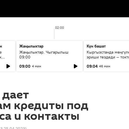
02:00
н
Жаңылыктар
Күн башат
е
Жаңылыктар. Чыгарылыш
Кыргызстанда мөңгүл
х
09:00
эриши тездеди — токт
мүмкүн эмеспи?
09:00
09:04
4 мин
46 мин
 дает
ам кредиты под
са и контакты
23 25.04.2023
)