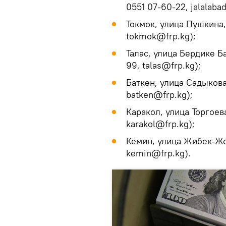
0551 07-60-22, jalalaba
Токмок, улица Пушкина,
tokmok@frp.kg);
Талас, улица Бердике Б
99, talas@frp.kg);
Баткен, улица Садыкова
batken@frp.kg);
Каракол, улица Торгоев
karakol@frp.kg);
Кемин, улица Жибек-Жо
kemin@frp.kg).