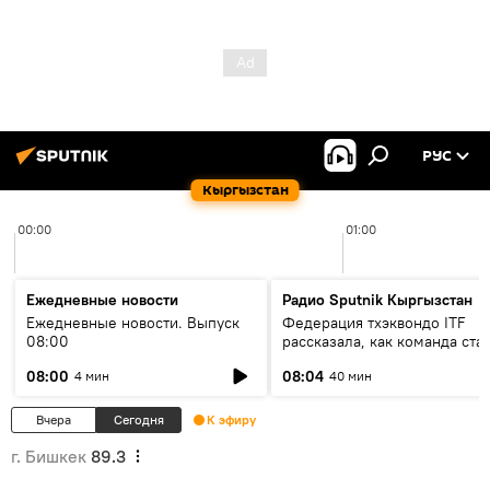
РУС
Кыргызстан
00:00
01:00
Ежедневные новости
Радио Sputnik Кыргызстан
Ежедневные новости. Выпуск
Федерация тхэквондо ITF
08:00
рассказала, как команда ста
жертвой мошенников
08:00
08:04
4 мин
40 мин
Вчера
Сегодня
К эфиру
г. Бишкек
89.3