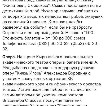
"Жила-была Сыроежка". Сюжет постановки почти
детективный: злой Мухомор задумал избавиться
от добрых и веселых неядовитых грибов, живущих
на солнечной полянке. Кто знает, как бы
развернулись события, если бы не храбрость
Сыроежки и ее верных друзей. Начало в 11:00.
Стоимость билетов — от 100 до 300 сомов.
Телефоны кассы: (0312) 66-20-32, (0552) 66-20-
32.
Опера.
На сцене Кыргызского национального
академического театра оперы и балета имени А.
Малдыбаева представят легендарную русскую
оперу "Князь Игорь" Александра Бородина с
участием заслуженных артистов КР,
академического хора и симфонического оркестра
театра. Источником для либретто, написанного
самим автором при участии композитора
Владимира Стасова, послужил памятник
древнерусской литературы "Слово о полку