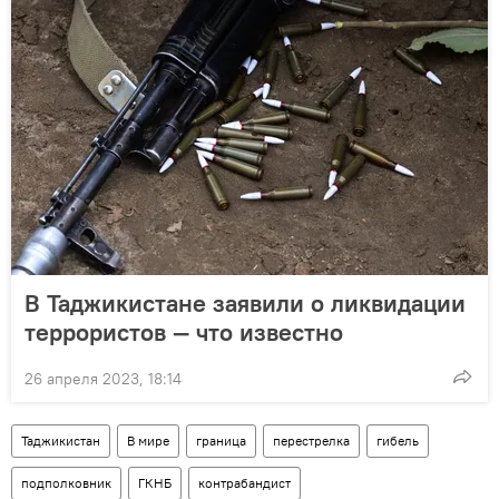
В Таджикистане заявили о ликвидации
террористов — что известно
26 апреля 2023, 18:14
Таджикистан
В мире
граница
перестрелка
гибель
подполковник
ГКНБ
контрабандист