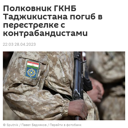
Полковник ГКНБ
Таджикистана погиб в
перестрелке с
контрабандистами
22:03 28.04.2023
©
Sputnik
/ Павел Бедняков
/
Перейти в фотобанк