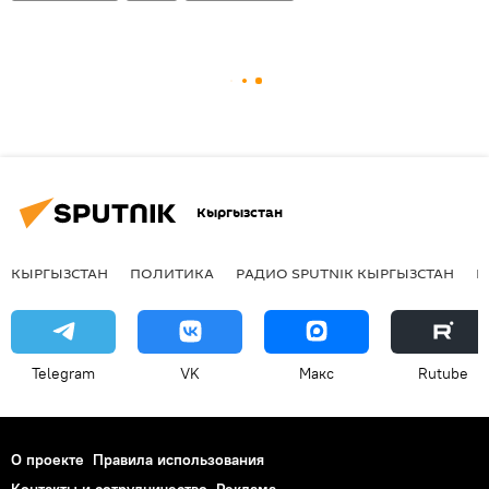
Кыргызстан
КЫРГЫЗСТАН
ПОЛИТИКА
РАДИО SPUTNIK КЫРГЫЗСТАН
Р
Telegram
VK
Макс
Rutube
О проекте
Правила использования
Контакты и сотрудничество
Реклама