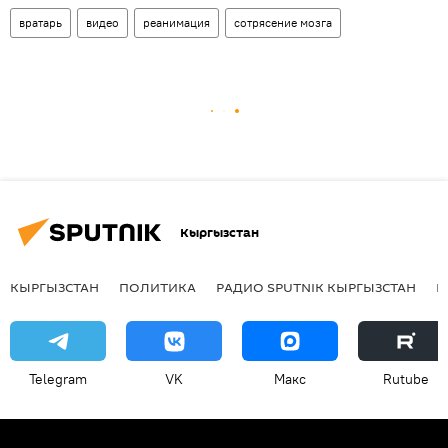
вратарь
видео
реанимация
сотрясение мозга
Кыргызстан
КЫРГЫЗСТАН
ПОЛИТИКА
РАДИО SPUTNIK КЫРГЫЗСТАН
Р
Telegram
VK
Макс
Rutube