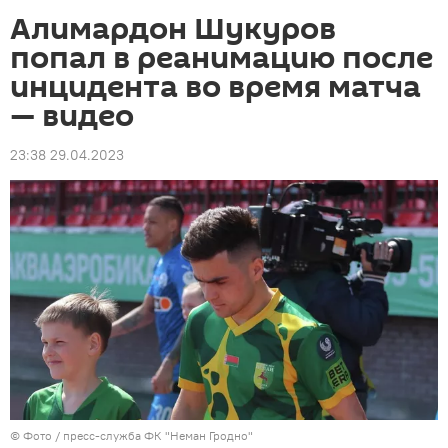
Алимардон Шукуров
попал в реанимацию после
инцидента во время матча
— видео
23:38 29.04.2023
© Фото / пресс-служба ФК "Неман Гродно"