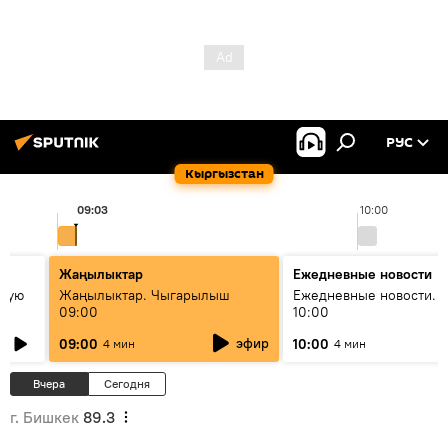
РУС
Кыргызстан
09:03
10:00
Жаңылыктар
Ежедневные новости
овую
Жаңылыктар. Чыгарылыш
Ежедневные новости. 
09:00
10:00
эфир
09:00
10:00
4 мин
4 мин
Вчера
Сегодня
г. Бишкек
89.3