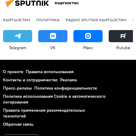
Кыргызстан
КЫРГЫЗСТАН
ПОЛИТИКА
РАДИО SPUTNIK КЫРГЫЗСТАН
Р
Telegram
VK
Макс
Rutube
О проекте
Правила использования
Контакты и сотрудничество
Реклама
Пресс-релизы
Политика конфиденциальности
Политика использования Cookie и автоматического
логирования
Правила применения рекомендательных
технологий
Обратная связь