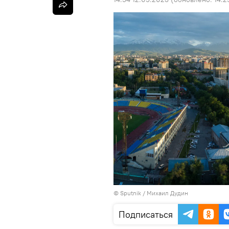
©
Sputnik
/ Михаил Дудин
Подписаться