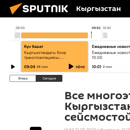
Кыргызстан
09:00
09:52
10:00
Күн башат
Ежедневные новос
лыш
Кыргызстандагы боор
Ежедневные новост
трансплантациясы:
10:00
жетишкендиктер жана өнүгүү
эфир
09:04
10:01
46 мин
3 мин
келечеги
Вчера
Сегодня
Все многоэ
Кыргызстан
сейсмосто
14:54 12.05.2023
(обновлено:
14:2