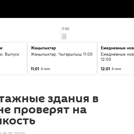
11:00
ти
Жаңылыктар
Ежедневные нов
и. Выпуск
Жаңылыктар. Чыгарылыш 11:00
Ежедневные нов
12:00
11:01
12:01
3 мин
3 мин
тажные здания в
е проверят на
йкость
5 18.05.2023
)