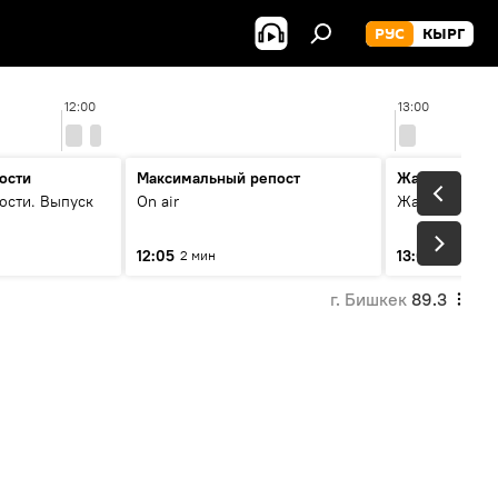
РУС
КЫРГ
12:00
13:00
ости
Максимальный репост
Жаңылыктар
ости. Выпуск
On air
Жаңылыктар.
12:05
13:01
2 мин
3 мин
г. Бишкек
89.3