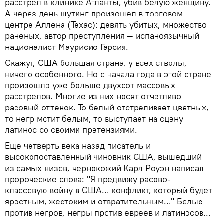
расстрел в клинике Атланты, убив белую женщину.
А через день шутинг произошел в торговом
центре Аллена (Техас): девять убитых, множество
раненых, автор преступления — испаноязычный
националист Маурисио Гарсия.
Скажут, США большая страна, у всех стволы,
ничего особенного. Но с начала года в этой стране
произошло уже больше двухсот массовых
расстрелов. Многие из них носят отчетливо
расовый оттенок. То белый отстреливает цветных,
то негр мстит белым, то выступает на сцену
латинос со своими претензиями.
Еще четверть века назад писатель и
высокопоставленный чиновник США, вышедший
из самых низов, чернокожий Карл Роуэн написал
пророческие слова: "Я предвижу расово-
классовую войну в США... конфликт, который будет
яростным, жестоким и отвратительным..." Белые
против негров, негры против евреев и латиносов...