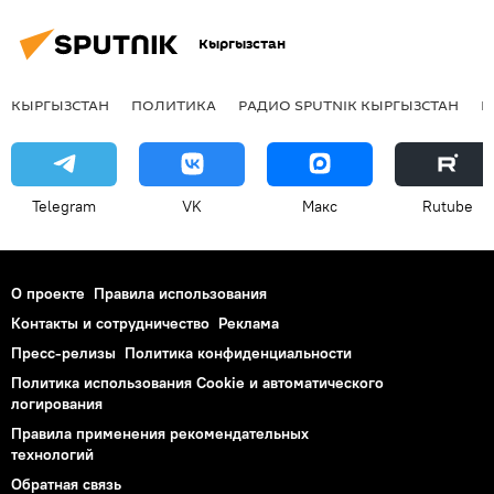
Кыргызстан
КЫРГЫЗСТАН
ПОЛИТИКА
РАДИО SPUTNIK КЫРГЫЗСТАН
Р
Telegram
VK
Макс
Rutube
О проекте
Правила использования
Контакты и сотрудничество
Реклама
Пресс-релизы
Политика конфиденциальности
Политика использования Cookie и автоматического
логирования
Правила применения рекомендательных
технологий
Обратная связь