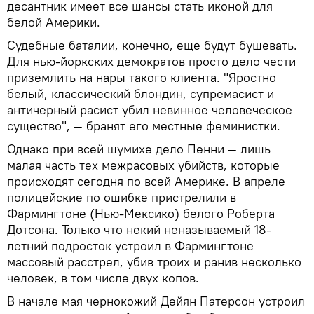
десантник имеет все шансы стать иконой для
белой Америки.
Судебные баталии, конечно, еще будут бушевать.
Для нью-йоркских демократов просто дело чести
приземлить на нары такого клиента. "Яростно
белый, классический блондин, супремасист и
античерный расист убил невинное человеческое
существо", — бранят его местные феминистки.
Однако при всей шумихе дело Пенни — лишь
малая часть тех межрасовых убийств, которые
происходят сегодня по всей Америке. В апреле
полицейские по ошибке пристрелили в
Фармингтоне (Нью-Мексико) белого Роберта
Дотсона. Только что некий неназываемый 18-
летний подросток устроил в Фармингтоне
массовый расстрел, убив троих и ранив несколько
человек, в том числе двух копов.
В начале мая чернокожий Дейян Патерсон устроил