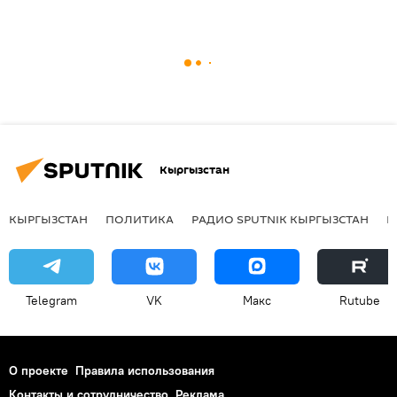
Кыргызстан
КЫРГЫЗСТАН
ПОЛИТИКА
РАДИО SPUTNIK КЫРГЫЗСТАН
Р
Telegram
VK
Макс
Rutube
О проекте
Правила использования
Контакты и сотрудничество
Реклама