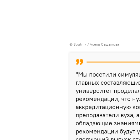
©
Sputnik
/ Асель Сыдыкова
"Мы посетили симуляц
главных составляющих
университет проделал
рекомендации, что ну
аккредитационную ко
преподаватели вуза, 
обладающие знаниями 
рекомендации будут 
следующий выпуск ст