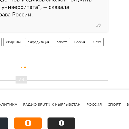
 университета", — сказала
рава России.
студенты
аккредитация
работа
Россия
КРСУ
ОЛИТИКА
РАДИО SPUTNIK КЫРГЫЗСТАН
РОССИЯ
СПОРТ