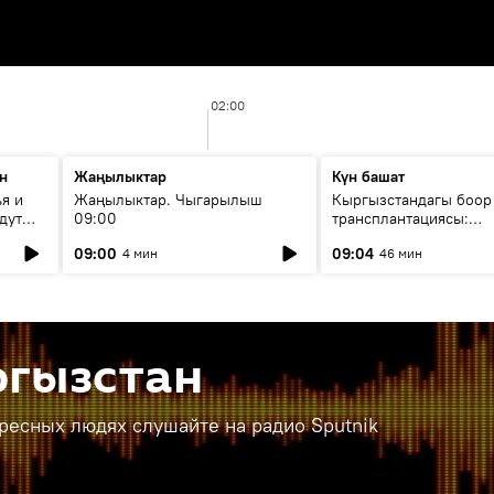
02:00
н
Жаңылыктар
Күн башат
я и
Жаңылыктар. Чыгарылыш
Кыргызстандагы боор
дут
09:00
трансплантациясы:
жетишкендиктер жана
09:00
09:04
4 мин
46 мин
келечеги
ргызстан
ересных людях слушайте на радио Sputnik