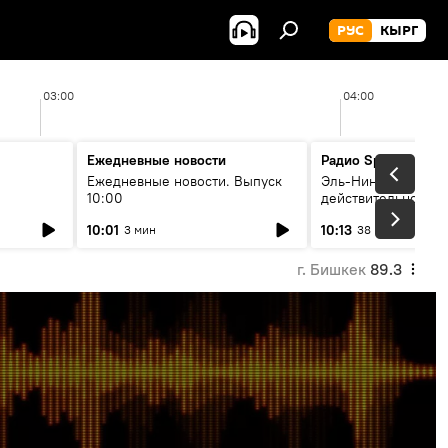
РУС
КЫРГ
03:00
04:00
Ежедневные новости
Радио Sputnik Кыр
Ежедневные новости. Выпуск
Эль-Ниньо, жара и 
10:00
действительно вли
 өнүгүү
погоду в Кыргызст
10:01
10:13
3 мин
38 мин
г. Бишкек
89.3