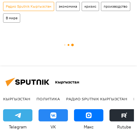
Радио Sputnik Кыргызстан
экономика
кризис
производство
В мире
Кыргызстан
КЫРГЫЗСТАН
ПОЛИТИКА
РАДИО SPUTNIK КЫРГЫЗСТАН
Р
Telegram
VK
Макс
Rutube