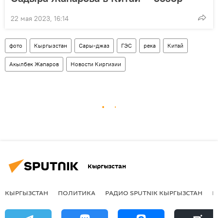
22 мая 2023, 16:14
фото
Кыргызстан
Сары-джаз
ГЭС
река
Китай
Акылбек Жапаров
Новости Киргизии
Кыргызстан
КЫРГЫЗСТАН
ПОЛИТИКА
РАДИО SPUTNIK КЫРГЫЗСТАН
Р