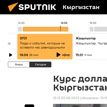
Кыргызстан
14:00
14:35
15:00
ОГО!
Жаңылыктар
Выпуск
Люди и события, которые не
Жаңылыктар. Чыга
оставили нас равнодушными
эфир
14:04
15:01
38 мин
3 мин
Вчера
Сегодня
Курс долла
Кыргызста
13:13 05.06.2023
(обновлено:
13:1