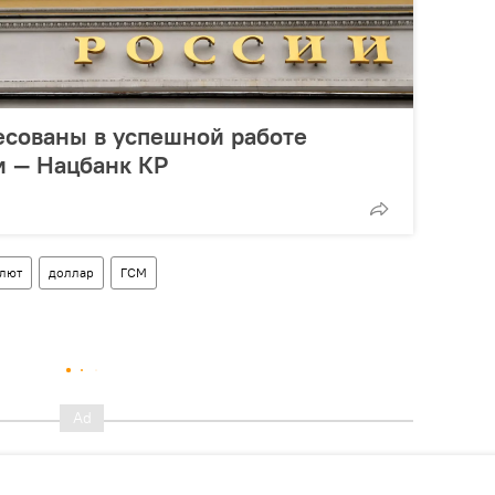
есованы в успешной работе
и — Нацбанк КР
алют
доллар
ГСМ