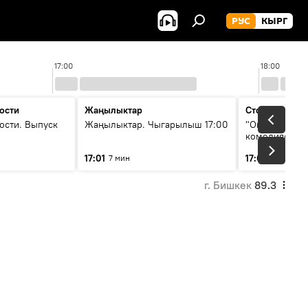
РУС
КЫРГ
17:00
18:00
ости
Жаңылыктар
Стоп кадр
ости. Выпуск
Жаңылыктар. Чыгарылыш 17:00
"Окен ава" —
комедиясы
17:01
17:08
7 мин
34 мин
г. Бишкек
89.3