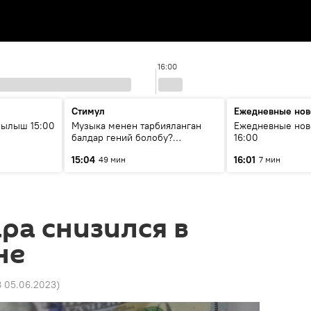
16:00
Стимул
Ежедневные нов
рылыш 15:00
Музыка менен тарбияланган
Ежедневные нов
балдар гений болобу?
16:00
Кыргыздын жашоосунда
15:04
16:01
49 мин
7 мин
музыканын орду
ра снизился в
не
8 05.06.2023
)