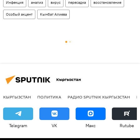
Инфекция
анализ
вирус
пересадка
восстановление
Особый акцент
Кымбат Алиева
Кыргызстан
КЫРГЫЗСТАН
ПОЛИТИКА
РАДИО SPUTNIK КЫРГЫЗСТАН
Р
Telegram
VK
Макс
Rutube