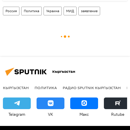
Россия
Политика
Украина
МИД
заявление
Кыргызстан
КЫРГЫЗСТАН
ПОЛИТИКА
РАДИО SPUTNIK КЫРГЫЗСТАН
Р
Telegram
VK
Макс
Rutube