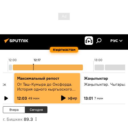
РУС
Кыргызстан
12:00
12:17
13:00
Максимальный репост
Жаңылыктар
уск
От Таш-Кумыра до Оксфорда.
Жаңылыктар. Чыгарыл
История одного кыргызского
динозавра
эфир
12:03
13:01
49 мин
7 мин
Вчера
Сегодня
г. Бишкек
89.3