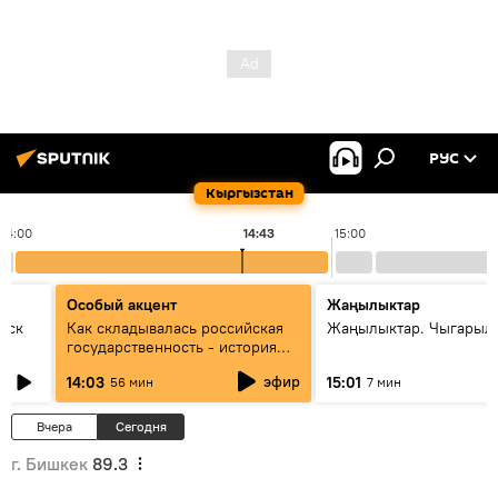
РУС
Кыргызстан
14:00
14:43
15:00
Особый акцент
Жаңылыктар
уск
Как складывалась российская
Жаңылыктар. Чыгарыл
государственность - история
России и геополитика Евразии
эфир
14:03
15:01
56 мин
7 мин
глазами аналитиков
Вчера
Сегодня
г. Бишкек
89.3