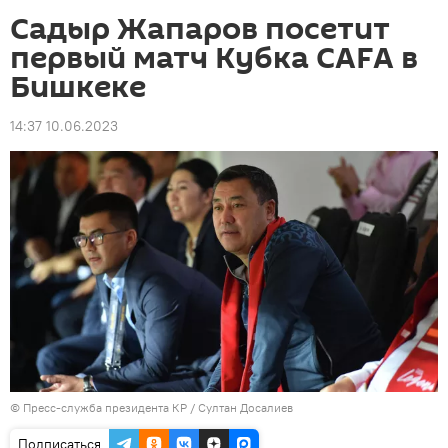
Садыр Жапаров посетит
первый матч Кубка САFA в
Бишкеке
14:37 10.06.2023
©
Пресс-служба президента КР / Султан Досалиев
Подписаться