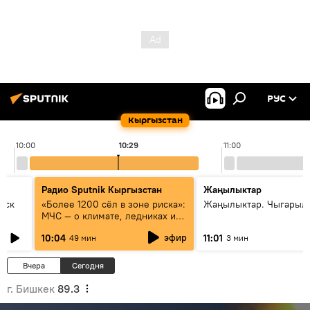
РУС
Кыргызстан
10:00
10:29
11:00
Радио Sputnik Кыргызстан
Жаңылыктар
уск
«Более 1200 сёл в зоне риска»:
Жаңылыктар. Чыгарылы
МЧС — о климате, ледниках и
системе оповещения
эфир
10:04
11:01
49 мин
3 мин
населения
Вчера
Сегодня
г. Бишкек
89.3