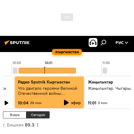
РУС
Кыргызстан
10:00
10:21
11:00
Радио Sputnik Кыргызстан
Жаңылыктар
уск
Что двигало героями Великой
Жаңылыктар. Чыгарылы
Отечественной войны:
вспоминая Чолпонбая
эфир
10:04
11:01
39 мин
3 мин
Тулебердиева
Вчера
Сегодня
г. Бишкек
89.3