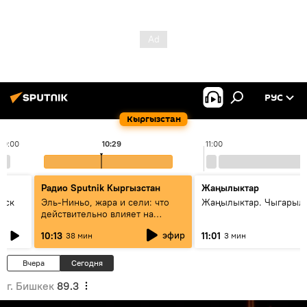
РУС
Кыргызстан
10:00
10:29
11:00
Радио Sputnik Кыргызстан
Жаңылыктар
уск
Эль-Ниньо, жара и сели: что
Жаңылыктар. Чыгарылы
действительно влияет на
погоду в Кыргызстане
эфир
10:13
11:01
38 мин
3 мин
Вчера
Сегодня
г. Бишкек
89.3