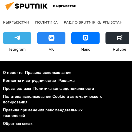
Кыргызстан
КЫРГЫЗСТАН
ПОЛИТИКА
РАДИО SPUTNIK КЫРГЫЗСТАН
Р
Telegram
VK
Макс
Rutube
О проекте
Правила использования
Контакты и сотрудничество
Реклама
Пресс-релизы
Политика конфиденциальности
Политика использования Cookie и автоматического
логирования
Правила применения рекомендательных
технологий
Обратная связь