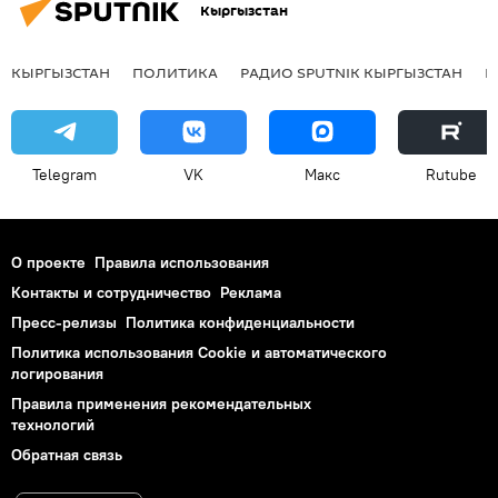
Кыргызстан
КЫРГЫЗСТАН
ПОЛИТИКА
РАДИО SPUTNIK КЫРГЫЗСТАН
Р
Telegram
VK
Макс
Rutube
О проекте
Правила использования
Контакты и сотрудничество
Реклама
Пресс-релизы
Политика конфиденциальности
Политика использования Cookie и автоматического
логирования
Правила применения рекомендательных
технологий
Обратная связь