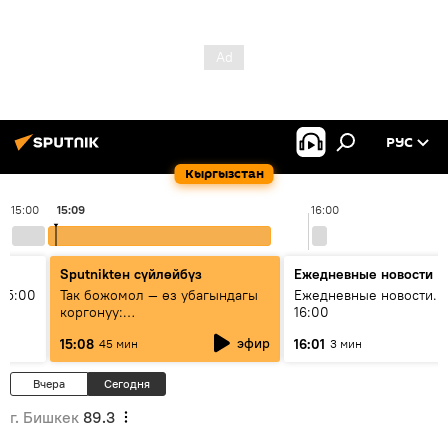
РУС
Кыргызстан
15:00
15:09
16:00
Sputnikteн сүйлөйбүз
Ежедневные новости
15:00
Так божомол — өз убагындагы
Ежедневные новости. 
коргонуу:
16:00
гидрометеорологиялык кызмат
эфир
15:08
16:01
45 мин
3 мин
кантип өркүндөтүлүүдө
Вчера
Сегодня
г. Бишкек
89.3