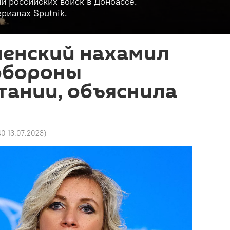
и российских войск в Донбассе.
риалах Sputnik.
ленский нахамил
обороны
тании, объяснила
40 13.07.2023
)