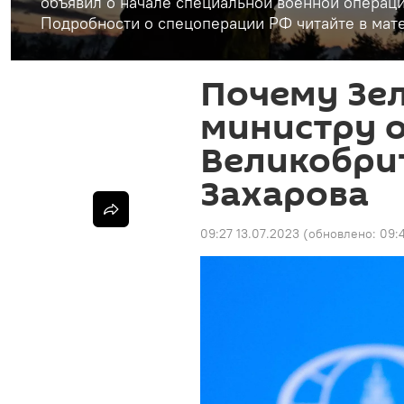
объявил о начале специальной военной операци
Подробности о спецоперации РФ читайте в мате
Почему Зе
министру 
Великобри
Захарова
09:27 13.07.2023
(обновлено:
09: