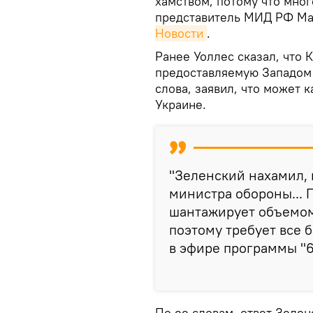
хамством, потому что мног
представитель МИД РФ Ма
Новости
.
Ранее Уоллес сказал, что 
предоставляемую Западом 
слова, заявил, что может 
Украине.
"Зеленский нахамил, 
министра обороны... П
шантажирует объемом 
поэтому требует все 
в эфире программы "6
По ее словам, ответ Зелен