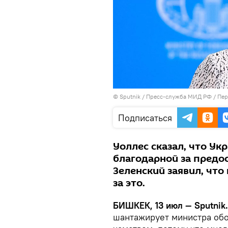
©
Sputnik
/ Пресс-служба МИД РФ
/
Пер
Подписаться
Уоллес сказал, что Ук
благодарной за пред
Зеленский заявил, что
за это.
БИШКЕК, 13 июл — Sputnik.
шантажирует министра об