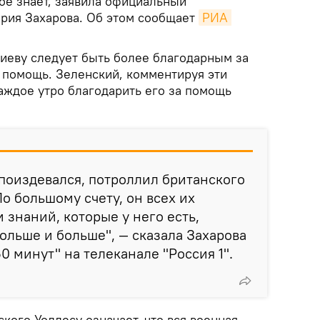
ое знает, заявила официальный
рия Захарова. Об этом сообщает
РИА 
Киеву следует быть более благодарным за
помощь. Зеленский, комментируя эти
каждое утро благодарить его за помощь
поиздевался, потроллил британского
о большому счету, он всех их
знаний, которые у него есть,
больше и больше", — сказала Захарова
0 минут" на телеканале "Россия 1".
ского Уоллесу означает, что вся военная