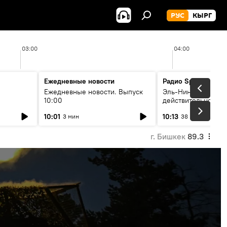
РУС
КЫРГ
03:00
04:00
Ежедневные новости
Радио Sputnik Кыр
Ежедневные новости. Выпуск
Эль-Ниньо, жара и 
10:00
действительно вли
 өнүгүү
погоду в Кыргызст
10:01
10:13
3 мин
38 мин
г. Бишкек
89.3