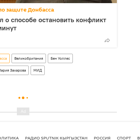
по защите Донбасса
л о способе остановить конфликт
минут
асса
Великобритания
Бен Уоллес
ария Захарова
МИД
ОЛИТИКА
РАДИО SPUTNIK КЫРГЫЗСТАН
РОССИЯ
СПОРТ