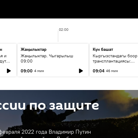
02:00
н
Жаңылыктар
Күн башат
я и
Жаңылыктар. Чыгарылыш
Кыргызстандагы боор
дут
09:00
трансплантациясы:
жетишкендиктер жана
09:00
09:04
4 мин
46 мин
келечеги
сии по защите
 февраля 2022 года Владимир Путин