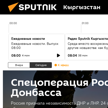
Кыргызстан
00:00
01:00
Ежедневные новости
Радио Sputnik Кыргызста
Ежедневные новости. Выпуск
Среда вместо воскресень
08:00
другие новшества: как бу
проходить выборы в КР?
08:00
08:04
4 мин
38 мин
Вчера
Сегодня
К эфиру
Спецоперация Рос
Донбасса
Россия признала независимость ДНР и ЛНР. 24