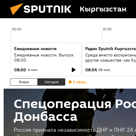
Кыргызстан
00:00
01:00
Ежедневные новости
Радио Sputnik Кыргызста
Ежедневные новости. Выпуск
Среда вместо воскресень
08:00
другие новшества: как бу
проходить выборы в КР?
08:00
08:04
4 мин
38 мин
Вчера
Сегодня
К эфиру
Спецоперация Рос
Донбасса
Россия признала независимость ДНР и ЛНР. 24