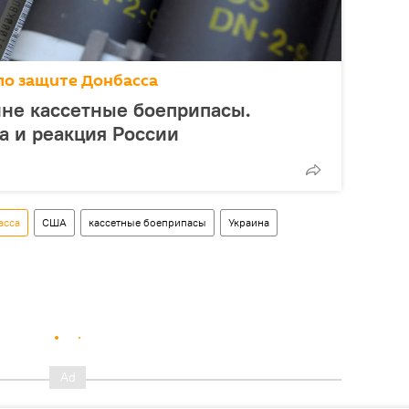
по защите Донбасса
ине кассетные боеприпасы.
а и реакция России
асса
США
кассетные боеприпасы
Украина