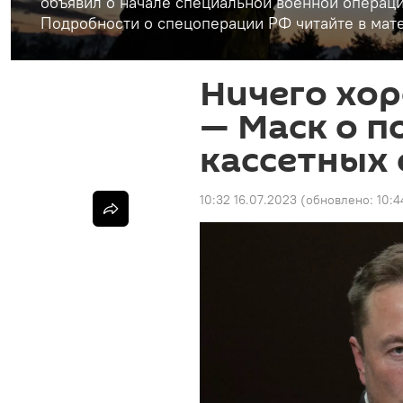
объявил о начале специальной военной операци
Подробности о спецоперации РФ читайте в мате
Ничего хор
— Маск о п
кассетных 
10:32 16.07.2023
(обновлено:
10:4