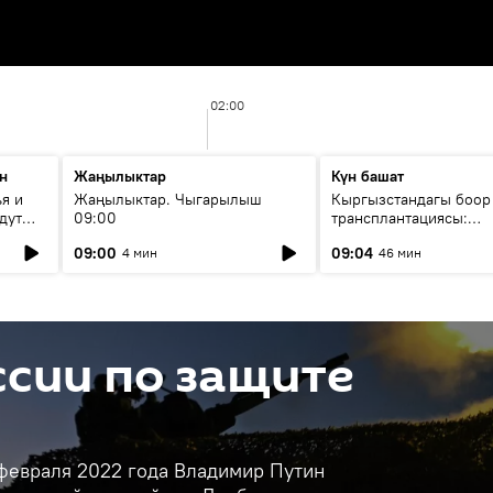
02:00
н
Жаңылыктар
Күн башат
я и
Жаңылыктар. Чыгарылыш
Кыргызстандагы боор
дут
09:00
трансплантациясы:
жетишкендиктер жана
09:00
09:04
4 мин
46 мин
келечеги
сии по защите
 февраля 2022 года Владимир Путин