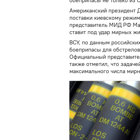
боеприпасы не только из С
Американский президент Д
поставки киевскому режим
представитель МИД РФ Мар
ставит под удар мирных жи
ВСУ, по данным российски
боеприпасы для обстрелов 
Официальный представите
также отметил, что задаче
максимального числа мирн