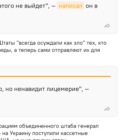
этого не выйдет", —
написал
он в
таты "всегда осуждали как зло" тех, кто
яды, а теперь сами отправляют их для
, но ненавидит лицемерие", —
ерациям объединенного штаба генерал
то на Украину поступили кассетные