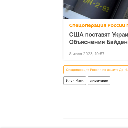
Спецоперация России 
США поставят Укра
Объяснения Байден
8 июля 2023, 10:57
Спецоперация России по защите Донб
Илон Маск
лицемерие