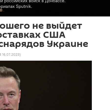
и российских войск в Донбассе.
риалах Sputnik.
ошего не выйдет
оставках США
снарядов Украине
4 16.07.2023
)