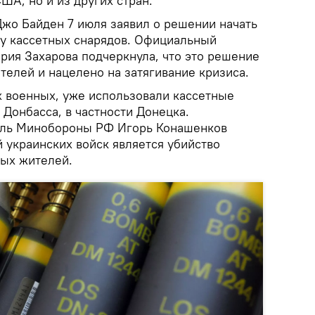
ША, но и из других стран.
жо Байден 7 июля заявил о решении начать
у кассетных снарядов. Официальный
ия Захарова подчеркнула, что это решение
телей и нацелено на затягивание кризиса.
х военных, уже использовали кассетные
Донбасса, в частности Донецка.
ль Минобороны РФ Игорь Конашенков
й украинских войск является убийство
ых жителей.