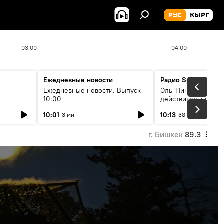
РУС
КЫРГ
03:00
04:00
Ежедневные новости
Радио Sputnik Кыр
Ежедневные новости. Выпуск
Эль-Ниньо, жара и 
10:00
действительно вли
 өнүгүү
погоду в Кыргызст
10:01
10:13
3 мин
38 мин
г. Бишкек
89.3