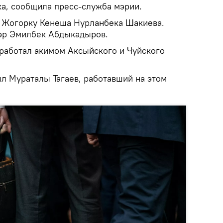
а, сообщила пресс-служба мэрии.
а Жогорку Кенеша Нурланбека Шакиева.
эр Эмилбек Абдыкадыров.
работал акимом Аксыйского и Чуйского
л Мураталы Тагаев, работавший на этом