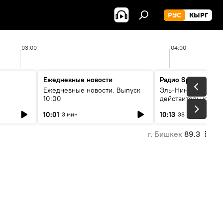
РУС
КЫРГ
03:00
04:00
Ежедневные новости
Радио Sputnik Кыр
Ежедневные новости. Выпуск
Эль-Ниньо, жара и 
10:00
действительно вли
 өнүгүү
погоду в Кыргызст
10:01
10:13
3 мин
38 мин
г. Бишкек
89.3