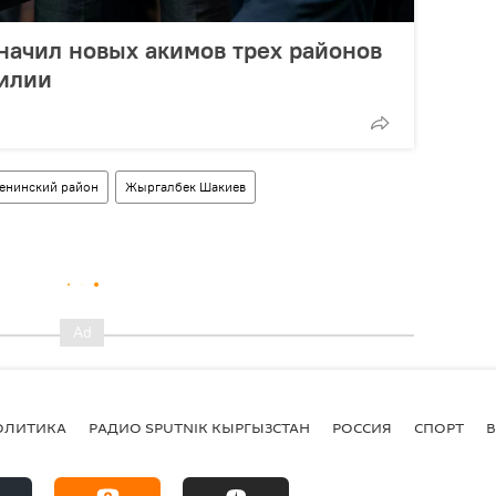
начил новых акимов трех районов
илии
енинский район
Жыргалбек Шакиев
ОЛИТИКА
РАДИО SPUTNIK КЫРГЫЗСТАН
РОССИЯ
СПОРТ