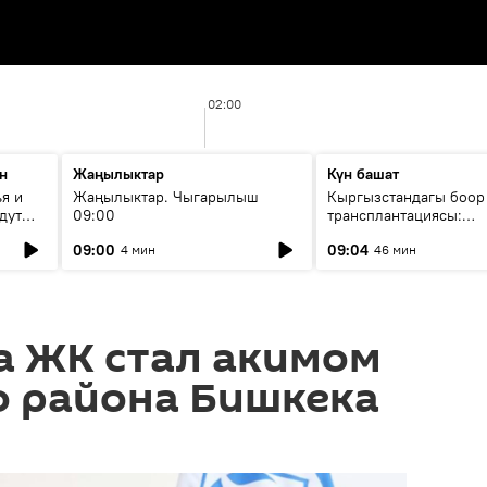
02:00
н
Жаңылыктар
Күн башат
я и
Жаңылыктар. Чыгарылыш
Кыргызстандагы боор
дут
09:00
трансплантациясы:
жетишкендиктер жана
09:00
09:04
4 мин
46 мин
келечеги
а ЖК стал акимом
о района Бишкека