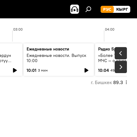
РУС
КЫРГ
03:00
04:00
Ежедневные новости
Радио Sputnik Кыр
өрдүн
Ежедневные новости. Выпуск
«Более 1200 сёл в 
отуу
10:00
МЧС — о климате, 
системе оповещен
10:01
10:04
3 мин
49 мин
населения
г. Бишкек
89.3