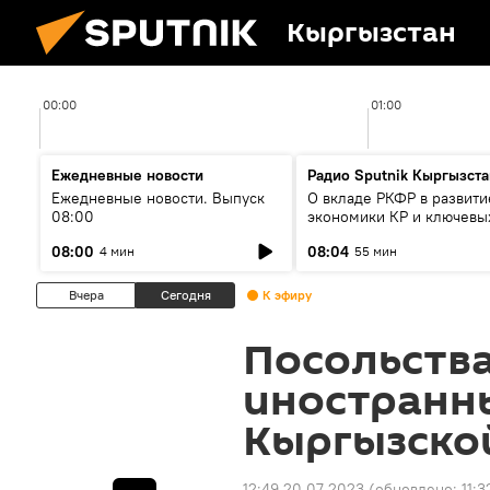
Кыргызстан
00:00
01:00
Ежедневные новости
Радио Sputnik Кыргызста
Ежедневные новости. Выпуск
О вкладе РКФР в развити
08:00
экономики КР и ключевы
секторах до 2030 года
08:00
08:04
4 мин
55 мин
Вчера
Сегодня
К эфиру
Посольства
иностранны
Кыргызско
12:49 20.07.2023
(обновлено:
11:3