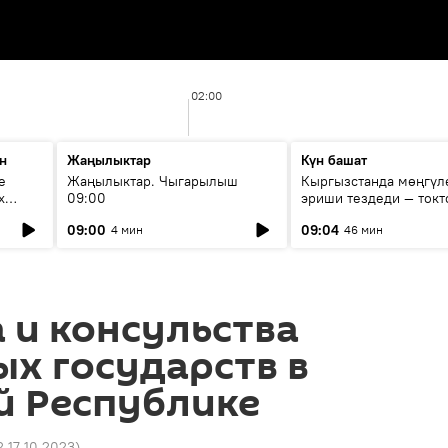
02:00
н
Жаңылыктар
Күн башат
е
Жаңылыктар. Чыгарылыш
Кыргызстанда мөңгүл
х
09:00
эриши тездеди — токт
мүмкүн эмеспи?
09:00
09:04
4 мин
46 мин
 и консульства
х государств в
й Республике
2 17.10.2023
)