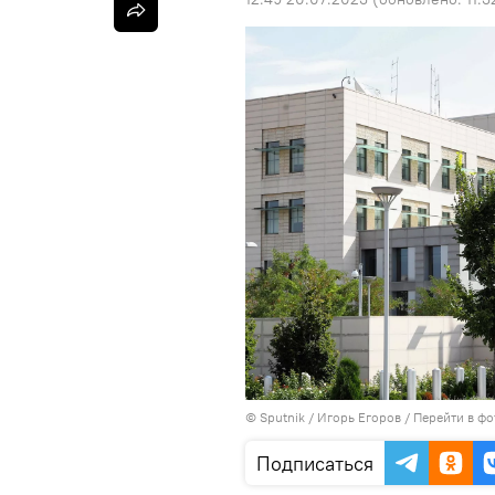
©
Sputnik
/ Игорь Егоров
/
Перейти в фо
Подписаться