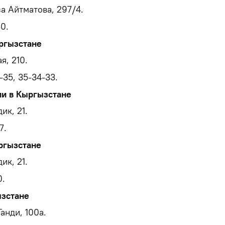
а Айтматова, 297/4.
0.
ргызстане
я, 210.
-35, 35-34-33.
ии в Кыргызстане
ик, 21.
7.
ргызстане
ик, 21.
0.
ызстане
анди, 100a.