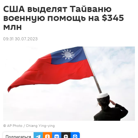
США выделят Тайваню
военную помощь на $345
млн
09:31 30.07.2023
©
AP Photo
/ Chiang Ying-ying
Подписаться