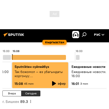
РУС
Кыргызстан
15:00
15:08
16:00
Sputnikteн сүйлөйбүз
Ежедневные новости
15:00
Так божомол — өз убагындагы
Ежедневные новости. 
коргонуу:
16:00
гидрометеорологиялык кызмат
эфир
15:08
16:01
45 мин
3 мин
кантип өркүндөтүлүүдө
Вчера
Сегодня
г. Бишкек
89.3