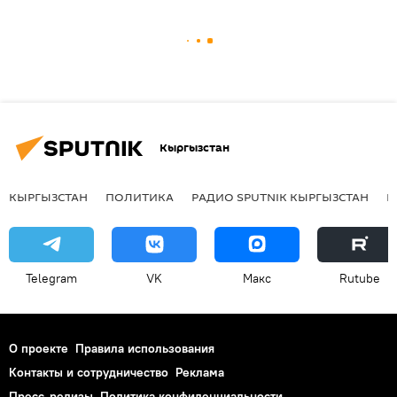
Кыргызстан
КЫРГЫЗСТАН
ПОЛИТИКА
РАДИО SPUTNIK КЫРГЫЗСТАН
Р
Telegram
VK
Макс
Rutube
О проекте
Правила использования
Контакты и сотрудничество
Реклама
Пресс-релизы
Политика конфиденциальности