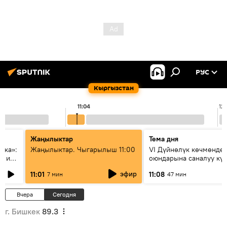
РУС
Кыргызстан
11:04
12
Жаңылыктар
Тема дня
ска»:
Жаңылыктар. Чыгарылыш 11:00
VI Дүйнөлүк көчмөндө
х и
оюндарына саналуу кү
калды: даярдык иштер
эфир
11:01
11:08
7 мин
47 мин
этапка жетти?
Вчера
Сегодня
г. Бишкек
89.3