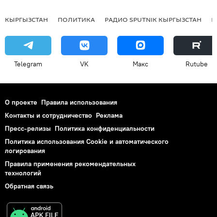
КЫРГЫЗСТАН
ПОЛИТИКА
РАДИО SPUTNIK КЫРГЫЗСТАН
Р
Telegram
VK
Макс
Rutube
О проекте
Правила использования
Контакты и сотрудничество
Реклама
Пресс-релизы
Политика конфиденциальности
Политика использования Cookie и автоматического
логирования
Правила применения рекомендательных
технологий
Обратная связь