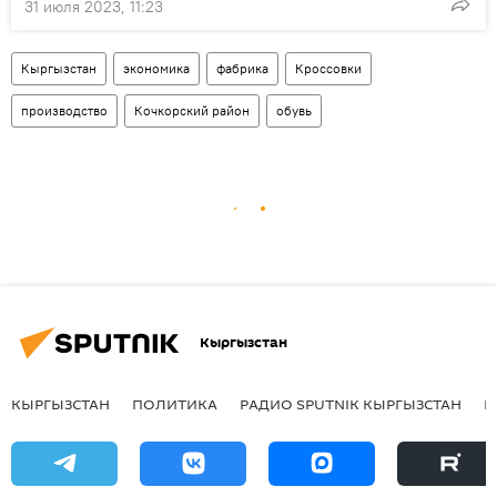
31 июля 2023, 11:23
Кыргызстан
экономика
фабрика
Кроссовки
производство
Кочкорский район
обувь
Кыргызстан
КЫРГЫЗСТАН
ПОЛИТИКА
РАДИО SPUTNIK КЫРГЫЗСТАН
Р