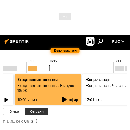
РУС
Кыргызстан
16:00
16:15
17:00
Ежедневные новости
Жаңылыктар
ан
Ежедневные новости. Выпуск
Жаңылыктар. Чыгарыл
16:00
эфир
16:01
17:01
7 мин
7 мин
Вчера
Сегодня
г. Бишкек
89.3