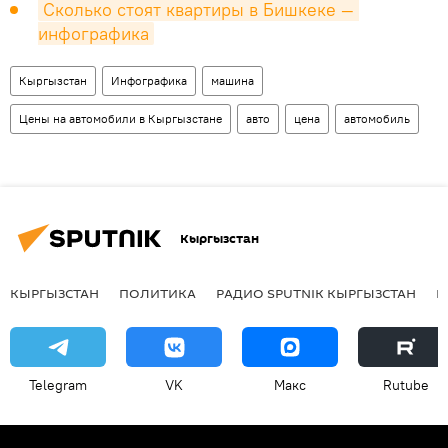
Сколько стоят квартиры в Бишкеке — 
инфографика
Кыргызстан
Инфографика
машина
Цены на автомобили в Кыргызстане
авто
цена
автомобиль
Кыргызстан
КЫРГЫЗСТАН
ПОЛИТИКА
РАДИО SPUTNIK КЫРГЫЗСТАН
Р
Telegram
VK
Макс
Rutube