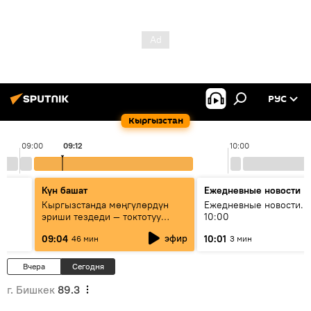
РУС
Кыргызстан
09:00
09:12
10:00
Күн башат
Ежедневные новости
Кыргызстанда мөңгүлөрдүн
Ежедневные новости. 
эриши тездеди — токтотуу
10:00
мүмкүн эмеспи?
эфир
09:04
10:01
46 мин
3 мин
Вчера
Сегодня
г. Бишкек
89.3